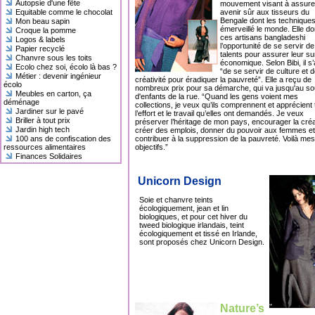
Autopsie d'une fête
mouvement visant à assure
Equitable comme le chocolat
avenir sûr aux tisseurs du
Bengale dont les techniques
Mon beau sapin
émerveillé le monde. Elle d
Croque la pomme
ces artisans bangladeshi
Logos & labels
l’opportunité de se servir de
Papier recyclé
talents pour assurer leur su
Chanvre sous les toits
économique. Selon Bibi, il s’
Ecolo chez soi, écolo là bas ?
“de se servir de culture et d
Métier : devenir ingénieur
créativité pour éradiquer la pauvreté”. Elle a reçu de
écolo
nombreux prix pour sa démarche, qui va jusqu'au so
Meubles en carton, ça
d'enfants de la rue. “Quand les gens voient mes
déménage
collections, je veux qu’ils comprennent et apprécient 
Jardiner sur le pavé
l’effort et le travail qu’elles ont demandés. Je veux
Briller à tout prix
préserver l’héritage de mon pays, encourager la créat
Jardin high tech
créer des emplois, donner du pouvoir aux femmes et
100 ans de confiscation des
contribuer à la suppression de la pauvreté. Voilà mes
ressources alimentaires
objectifs.”
Finances Solidaires
Unicorn Design
Soie et chanvre teints
écologiquement, jean et lin
biologiques, et pour cet hiver du
tweed biologique irlandais, teint
écologiquement et tissé en Irlande,
sont proposés chez Unicorn Design.
Nature’s