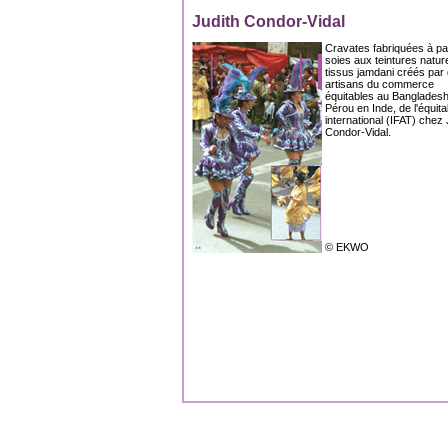
Judith Condor-Vidal
Cravates fabriquées à par
soies aux teintures nature
tissus jamdani créés par
artisans du commerce
équitables au Bangladesh.
Pérou en Inde, de l'équita
international (IFAT) chez 
Condor-Vidal.
© EKWO