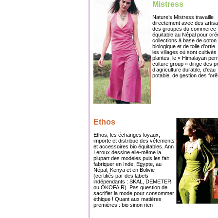
Mistress
Nature’s Mistress travaille
directement avec des artisa
des groupes du commerce
équitable au Népal pour cré
collections à base de coton
biologique et de toile d'ortie
les villages où sont cultivés
plantes, le « Himalayan per
culture group » dirige des p
d’agriculture durable, d’eau
potable, de gestion des forêt
Ethos
Ethos, les échanges loyaux,
importe et distribue des vêtements
et accessoires bio équitables. Ann
Leroux dessine elle-même la
plupart des modèles puis les fait
fabriquer en Inde, Egypte, au
Népal, Kenya et en Bolivie
(certifiés par des labels
indépendants : SKAL, DEMETER
ou OKOFAIR). Pas question de
sacrifier la mode pour consommer
éthique ! Quant aux matières
premières : bio sinon rien !