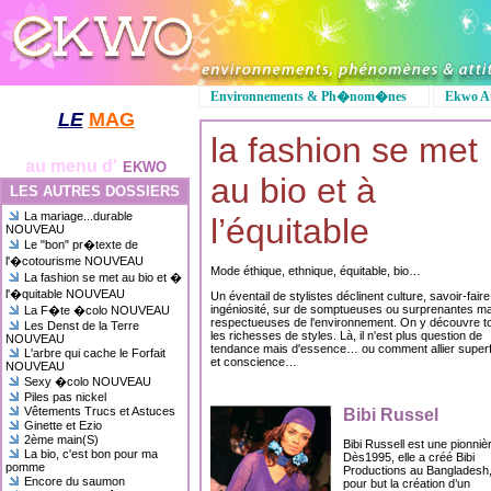
Environnements & Ph�nom�nes
Ekwo At
LE
MAG
la fashion se met
au menu d'
EKWO
au bio et à
LES AUTRES DOSSIERS
La mariage...durable
l’équitable
NOUVEAU
Le "bon" pr�texte de
l'�cotourisme NOUVEAU
Mode éthique, ethnique, équitable, bio…
La fashion se met au bio et �
l'�quitable NOUVEAU
Un éventail de stylistes déclinent culture, savoir-faire
ingéniosité, sur de somptueuses ou surprenantes ma
La F�te �colo NOUVEAU
respectueuses de l'environnement. On y découvre t
Les Denst de la Terre
les richesses de styles. Là, il n'est plus question de
NOUVEAU
tendance mais d'essence… ou comment allier superfic
L'arbre qui cache le Forfait
et conscience…
NOUVEAU
Sexy �colo NOUVEAU
Piles pas nickel
Vêtements Trucs et Astuces
Bibi Russel
Ginette et Ezio
2ème main(S)
Bibi Russell est une pionniè
La bio, c'est bon pour ma
Dès1995, elle a créé Bibi
pomme
Productions au Bangladesh
Encore du saumon
pour but la création d’un